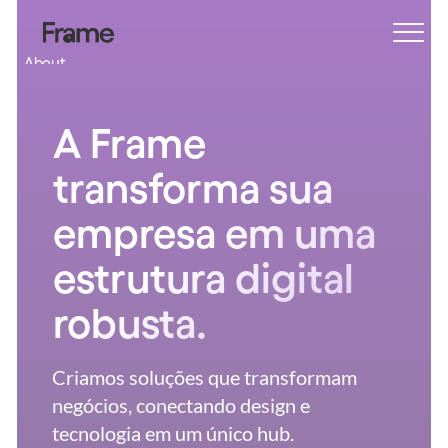
About
Blog
Features
A Frame 
Pricing
transforma sua 
Coming Soon
Legal
empresa em uma 
404
estrutura digital 
Tutorials
robusta.
Book a call
Criamos soluções que transformam 
negócios, conectando design e 
tecnologia em um único hub.