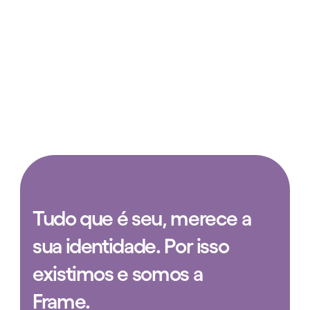
design estratégico para redes sociais e arquitetura de 
sistemas. Tudo personalizado para conectar sua 
marca à inovação, eficiência e impecável experiência 
do usuário.
Q.
Como funciona o processo?
Q.
Quanto tempo leva para lançar um projeto?
Q.
Que tipo de negócio a Frame atende?
Q.
Como iniciar um projeto na Frame?
Tudo que é seu, merece a 
sua identidade. Por isso 
existimos e somos a 
Frame.