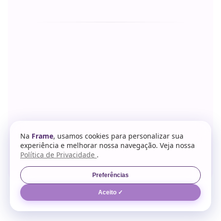
Conectados com:
SupaBase
Stripe
Intercom
Figma
Na
Frame
, usamos cookies para personalizar sua
experiência e melhorar nossa navegação. Veja nossa
 Integrações F
Política de Privacidade
.
Preferências
Aceito ✓