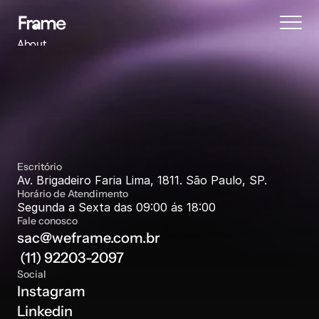
About
Blog
Features
Pricing
Coming Soon
Central de Atendimento
Legal
Escritório
Enviar e-mail
404
P
r
e
c
i
s
a
d
e
s
u
p
o
r
t
e
?
V
a
m
o
s
t
e
a
j
u
d
a
r
.
Av. Brigadeiro Faria Lima, 1811. São Paulo, SP.
Horário de Atendimento
Tutorials
Segunda a Sexta das 09:00 ás 18:00
Fale conosco
sac@weframe.com.br
Book a call
 (11) 92203-2097
Social
Instagram
Linkedin